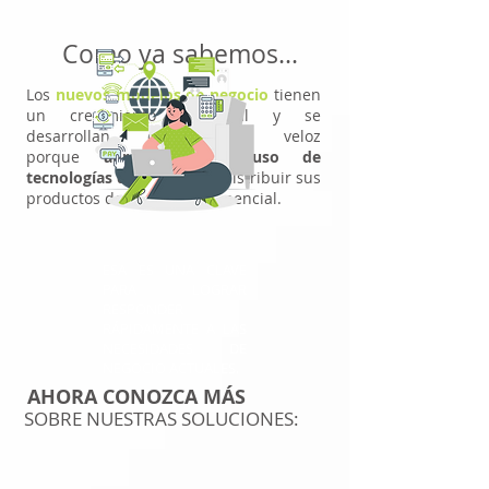
Como ya sabemos...​
Los
nuevos modelos de negocio
tienen
un crecimiento potencial y se
desarrollan de forma veloz
porque
aprovechan el uso de
tecnologías digitales
para distribuir sus
productos de manera exponencial.
ESA ES UNA CLAVE
PARA LOGRAR
RESPONDER
RÁPIDAMENTE A LAS
NECESIDADES DE
NEGOCIO ACTUALES.
AHORA CONOZCA MÁS
SOBRE NUESTRAS SOLUCIONES: