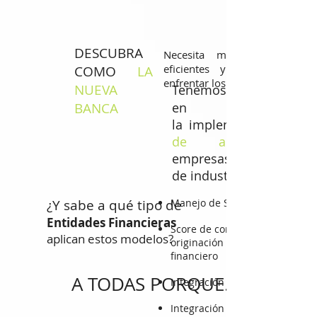
DESCUBRA
Necesita modelos actualizad
eficientes y diferenciados 
COMO
LA
enfrentar los
NUEVA
Tenemos
BANCA
en el dise
la implementación de
de automatización
empresas de diferentes
de industria.
¿Y sabe a qué tipo de
Manejo de Score de clientes
Entidades Financieras
Score de comportamiento par
aplican estos modelos?
originación de cuentas en el s
financiero
A TODAS PORQUE...
Integración empresarial con l
Integración de procesos de afi