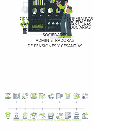
COMPAÑÍAS DE
COOPERATIVAS
SOCIEDADES
FINANCIAMIENTO
FINANCIERAS
FIDUCIARIAS
COMERCIAL
SOCIEDADES
ADMINISTRADORAS
DE PENSIONES Y CESANTÍAS
ADAPTE SU NEGOCIO A LOS
CAMBIOS DE LA BANCA
EMERGENTE Y OBTENGA LOS
RESULTADOS QUE ESTÁ
BUSCANDO
PROCESOS FINANCIEROS AUTOMATIZADOS AL ALCANCE DE SU NEGOCIO