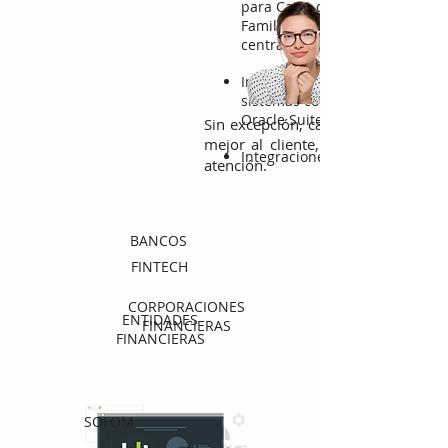
para Cajas de Compensación
Familiar con la información de 
centrales de riesgo
Integración de diferentes proc
sistemas como MS Dynamics, S
Oracle Suite
Sin excepción, cada una busca ent
mejor al cliente,
Integraciones con pasarelas d
atención.
Entonces, soluciones tecnológicas de
nueva generación lo van a ayudar a
BANCOS
dar respuesta a sus principales retos
corporativos.
FINTECH
CORPORACIONES
ENTIDADES
FINANCIERAS
FINANCIERAS
SOFOM