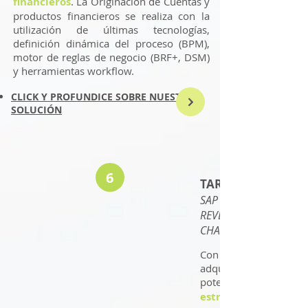
financieros
. La Originación de Cuentas y
productos financieros se realiza con la
utilización de últimas tecnologías,
definición dinámica del proceso (BPM),
motor de reglas de negocio (BRF+, DSM)
y herramientas workflow.
CLICK Y PROFUNDICE SOBRE NUESTRA
SOLUCIÓN
6
TARIFICADOR
SAP HYBRIS BILLIN
REVENUE (CLOUD) -
CHARGING
Con el Tarificador 
adquiere uno de l
potentes para
estrategias y esq