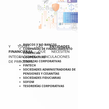
BANCOS Y NO BANCOS
Y TODAS LAS
ENTIDADES
COMPAÑÍAS DE FINANCIAMIENTO
FINANCIERAS
QUE NECESITEN
COMERCIAL
INTEGRACIONES Y VINCULACIONES
COOPERATIVAS
DE PROCESOS.
FINANZAS CORPORATIVAS
FINTECH
SOCIEDADES ADMINISTRADORAS DE
PENSIONES Y CESANTÍAS
SOCIEDADES FIDUCIARIAS
SOFOM
TESORERÍAS CORPORATIVAS