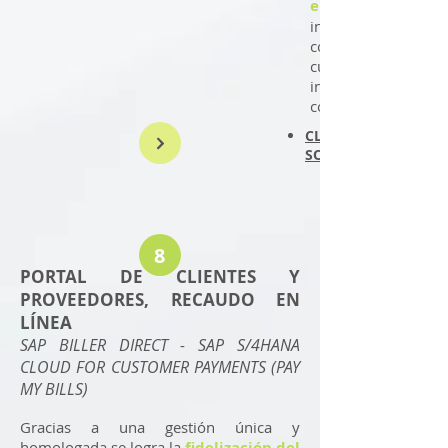
empresa
inmediata y au
contabilidad f
cumplimiento de l
internacionales
contabilidad.
CLICK Y PROFUNDIC
SOLUCIÓN
8
PORTAL DE CLIENTES Y
PROVEEDORES, RECAUDO EN
LÍNEA
SAP BILLER DIRECT - SAP S/4HANA
CLOUD FOR CUSTOMER PAYMENTS (PAY
MY BILLS)
Gracias a una gestión única y
homologada se logra la
fidelización del