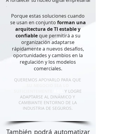
A fortalecer su núcleo digital empresarial
Porque estas soluciones cuando
se usan en conjunto
forman una
arquitectura de TI estable y
confiable
que permitirá a su
organización adaptarse
rápidamente a nuevos desafíos,
oportunidades y cambios en la
regulación y los modelos
comerciales.
QUEREMOS APOYARLO PARA QUE
SU NEGOCIO SEA LO
SUFICIENTEMENTE
ÁGIL
Y LOGRE
ADAPTARSE AL DINÁMICO Y
CAMBIANTE ENTORNO DE LA
INDUSTRIA DE SEGUROS.
También podrá automatizar