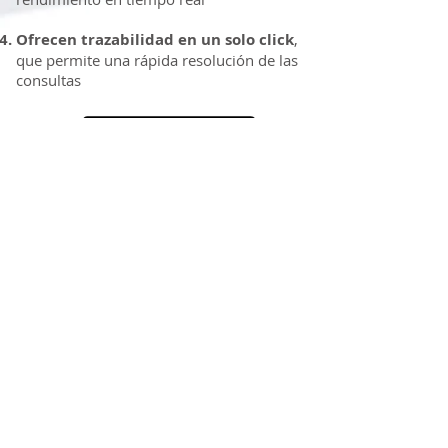
Ofrecen trazabilidad en un solo click
,
que permite una rápida resolución de las
consultas
SECUENCIA DE PAGO SENCILLA:
CLASIFIQUE, ASIGNE, PREMIE,
PAGUE, CONTABILICE Y FINALICE
Proporcione productos y procesos
innovadores que se adapten a su