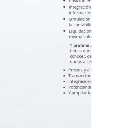
Posición en tiempo real de la 
Integración con fuentes 
información bloomberg etc
Simulación de portafolio sin 
la contabilidad
Liquidaciones y cierres de op
misma solución
Y
profundicemos
temas que usted quiere
conocer, despejemos
dudas a cerca de:
Precios y alcances
Transacciones y análisis
Integraciones
Potenciar su UserExperience
Y ampliar la información que 