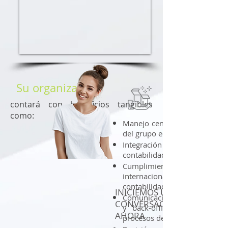
Su organización
contará con beneficios tangibles
como:
Manejo centralizado de todo e
del grupo económico o empr
Integración inmediata y autom
contabilidad financiera
Cumplimiento de las norma
internacionales de val
contabilidad
INICIEMOS UNA
Comunicación online entre el 
CONVERSACIÓN
y back-office durante las 
AHORA
procesos de la empresa