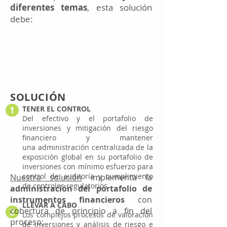
diferentes temas
, esta solución
debe:
SOLUCIÓN
TENER EL CONTROL
1
Del efectivo y el portafolio de
inversiones y mitigación del riesgo
financiero y mantener
una administración centralizada de la
exposición global en su portafolio de
inversiones con mínimo esfuerzo para
control de auditoría y cumplimiento
Nuestra solución
implementa la
de controles regulatorios
administración del portafolio de
instrumentos financieros
con
LLEVAR A CABO
cobertura de principio a fin del
2
Los complejos procesos de valoración
proceso:
de inversiones y análisis de riesgo e