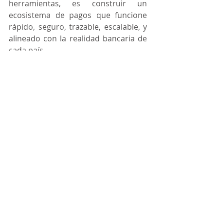
herramientas, es construir un 
ecosistema de pagos que funcione 
rápido, seguro, trazable, escalable, y 
alineado con la realidad bancaria de 
cada país.
Diseñamos modelos donde la 
empresa gana:
👉 Control financiero real
👉 Eficiencia operativa
👉 Reducción de riesgo
👉 Capacidad de crecimiento 
El futuro ya no tolera pagos 
manuales
A medida que las compañías crecen, 
los pagos manuales dejan de ser una 
costumbre… y se convierten en un 