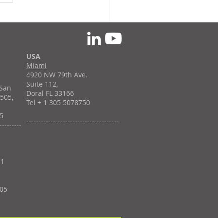
 de una década
nsformando modelos
uscripción con SAP
M
USA
Miami
4920 NW 79th Ave.
á
Suite 112,
 San
Doral FL 33166
 505,
Tel + 1 305 5078750
55
--------------------------------------
---------
11
705