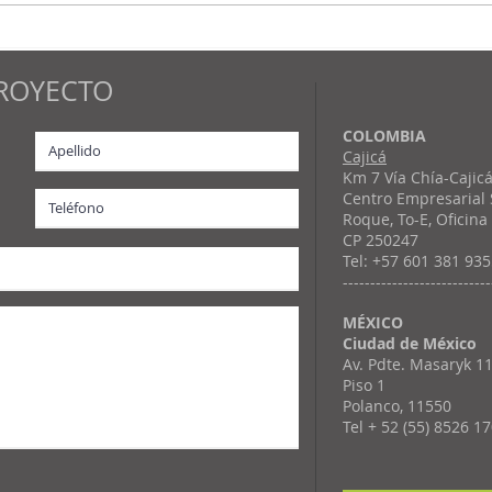
Más de una década
Más
liderando
tra
ROYECTO
implementaciones SAP
de s
TRM
BRI
COLOMBIA
Cajicá
Km 7 Vía Chía-Cajic
Centro Empresarial
Roque, To-E, Oficina
CP 250247
Tel: +57 601 381 93
---------------------------
MÉXICO
Ciudad de México
Av. Pdte. Masaryk 1
Piso 1
Polanco, 11550
Tel + 52 (55) 8526 1