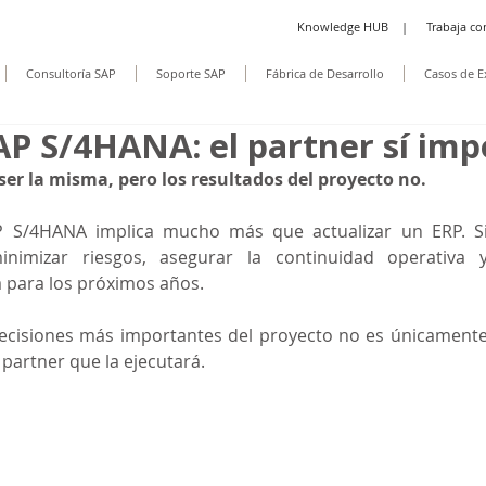
Knowledge HUB
|
Trabaja co
Consultoría SAP
Soporte SAP
Fábrica de Desarrollo
Casos de E
AP S/4HANA: el partner sí imp
ser la misma, pero los resultados del proyecto no.
 S/4HANA implica mucho más que actualizar un ERP. Sign
minimizar riesgos, asegurar la continuidad operativa y
 para los próximos años.
ecisiones más importantes del proyecto no es únicamente 
l partner que la ejecutará.