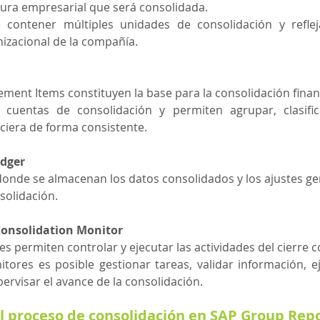
tura empresarial que será consolidada.
ontener múltiples unidades de consolidación y refleja
nizacional de la compañía.
tement Items constituyen la base para la consolidación finan
uentas de consolidación y permiten agrupar, clasifica
ciera de forma consistente.
edger
 donde se almacenan los datos consolidados y los ajustes g
solidación. 
Consolidation Monitor
 permiten controlar y ejecutar las actividades del cierre c
ores es posible gestionar tareas, validar información, e
ervisar el avance de la consolidación.
l proceso de consolidación en SAP Group Rep