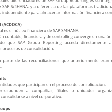
pales diferenciadores de SAP Group Reporting es su integr
e SAP S/4HANA, y a diferencia de las plataformas tradiciona
s independiente para almacenar información financiera con
al (ACDOCA)
nal es el núcleo financiero de SAP S/4HANA.
ón contable, financiera y de controlling converge en una úni
ndo que SAP Group Reporting acceda directamente a 
s procesos de consolidación.
n parte de las reconciliaciones que anteriormente eran n
.
its
ntidades que participan en el proceso de consolidación.
responden a compañías, filiales o unidades organiza
consolidarse a nivel corporativo.
roups