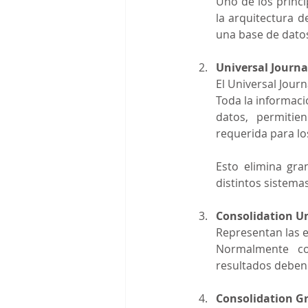
Uno de los princi
la arquitectura d
una base de dato
Universal Journ
El Universal Jour
Toda la informaci
datos, permitie
requerida para lo
Esto elimina gra
distintos sistemas
Consolidation Un
Representan las e
Normalmente cor
resultados deben 
Consolidation G