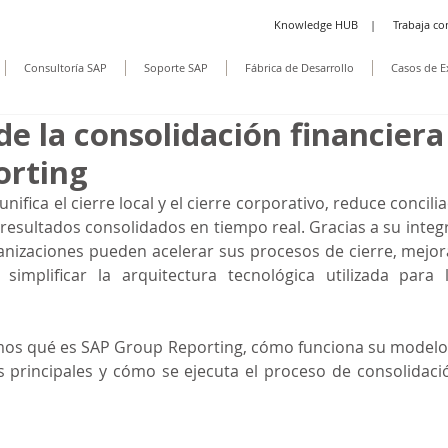
Knowledge HUB
|
Trabaja co
Consultoría SAP
Soporte SAP
Fábrica de Desarrollo
Casos de E
e la consolidación financiera
orting
ifica el cierre local y el cierre corporativo, reduce concil
 resultados consolidados en tiempo real. Gracias a su integr
nizaciones pueden acelerar sus procesos de cierre, mejorar
simplificar la arquitectura tecnológica utilizada para l
mos qué es SAP Group Reporting, cómo funciona su modelo 
principales y cómo se ejecuta el proceso de consolidación