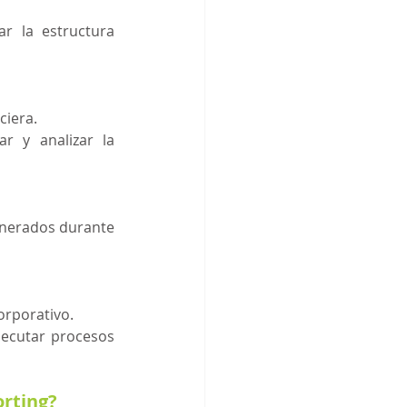
r la estructura 
ciera.
r y analizar la 
enerados durante 
orporativo.
jecutar procesos 
orting?