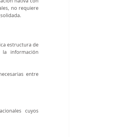
ación nativa con 
les, no requiere 
solidada.
ca estructura de 
la información 
ecesarias entre 
cionales cuyos 