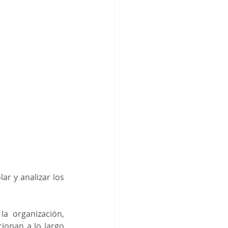
r y analizar los 
 organización, 
onan a lo largo 