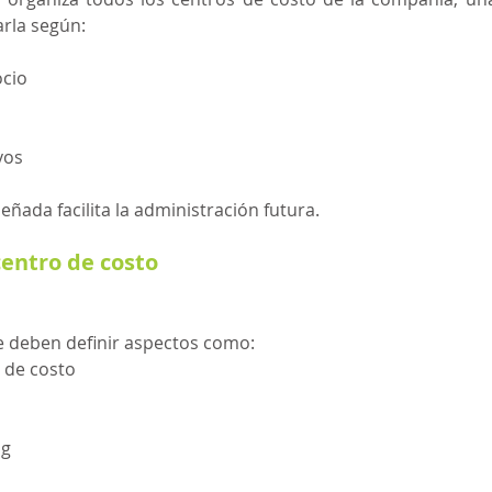
arla según:
cio
vos
eñada facilita la administración futura.
centro de costo
e deben definir aspectos como:
 de costo
ng