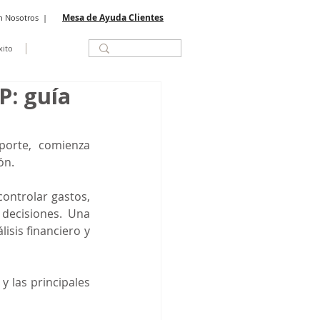
Mesa de Ayuda Clientes
n Nosotros
|
xito
P: guía
orte, comienza 
ón.
ntrolar gastos, 
decisiones. Una 
isis financiero y 
 las principales 