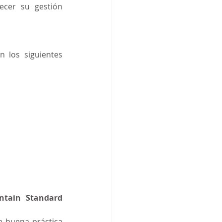
cer su gestión 
 los siguientes 
tain Standard 
 buena práctica 