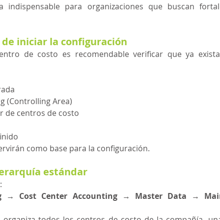
 indispensable para organizaciones que buscan fortale
de iniciar la configuración
ntro de costo es recomendable verificar que ya existan
rada
g (Controlling Area)
r de centros de costo
finido
rvirán como base para la configuración.
 jerarquía estándar
:
g → Cost Center Accounting → Master Data → Main
r organiza todos los centros de costo de la compañía, una