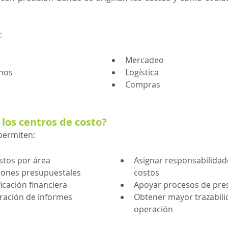
:
Mercadeo
nos
Logística
Compras
 los centros de costo?
permiten:
stos por área
Asignar responsabilidad
ciones presupuestales
costos
ficación financiera
Apoyar procesos de pre
boración de informes 
Obtener mayor trazabili
operación