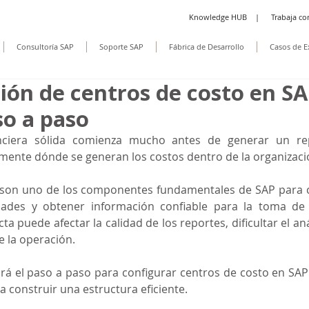
Knowledge HUB
|
Trabaja co
Consultoría SAP
Soporte SAP
Fábrica de Desarrollo
Casos de E
ión de centros de costo en SA
so a paso
nciera sólida comienza mucho antes de generar un rep
mente dónde se generan los costos dentro de la organizaci
 son uno de los componentes fundamentales de SAP para co
dades y obtener información confiable para la toma de 
a puede afectar la calidad de los reportes, dificultar el anál
re la operación.
rá el paso a paso para configurar centros de costo en SAP y
construir una estructura eficiente. 