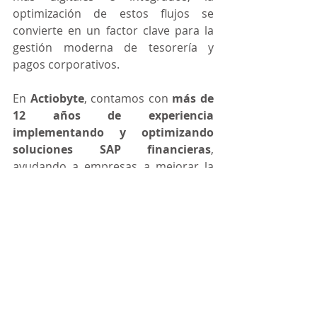
optimización de estos flujos se 
convierte en un factor clave para la 
gestión moderna de tesorería y 
pagos corporativos.
En 
Actiobyte
, contamos con 
más de 
12 años de experiencia 
implementando y optimizando 
soluciones SAP financieras
, 
ayudando a empresas a mejorar la 
eficiencia de sus procesos de pago, 
fortalecer los controles y conectar 
sus sistemas con el ecosistema 
bancario.
Como 
SAP Partner
, nuestro equipo 
especializado trabaja en proyectos 
que incluyen: