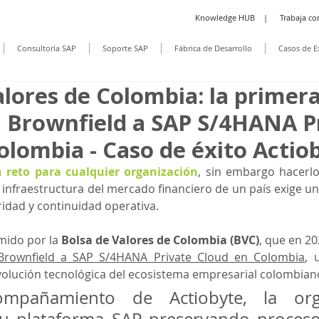
Knowledge HUB
|
Trabaja co
Consultoría SAP
Soporte SAP
Fábrica de Desarrollo
Casos de E
alores de Colombia: la primer
 Brownfield a SAP S/4HANA P
olombia - Caso de éxito Actio
 reto para cualquier organización
, sin embargo hacerlo
 infraestructura del mercado financiero de un país exige un
ridad y continuidad operativa.
mido por la 
Bolsa de Valores de Colombia (BVC)
Brownfield a SAP S/4HANA Private Cloud en Colombia
, 
volución tecnológica del ecosistema empresarial colombian
mpañamiento de Actiobyte, la orga