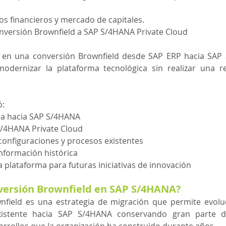
ios financieros y mercado de capitales.
nversión Brownfield a SAP S/4HANA Private Cloud
tió en una conversión Brownfield desde SAP ERP hacia SAP 
odernizar la plataforma tecnológica sin realizar una r
ó:
ca hacia SAP S/4HANA
S/4HANA Private Cloud
configuraciones y procesos existentes
nformación histórica
a plataforma para futuras iniciativas de innovación 
versión Brownfield en SAP S/4HANA?
field es una estrategia de migración que permite evolu
istente hacia SAP S/4HANA conservando gran parte de
arrollos que la organización ha construido durante años.