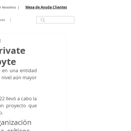
Mesa de Ayuda Clientes
n Nosotros
|
xito
a
rivate
byte
 en una entidad 
 nivel aún mayor 
, que en 2022 llevó a cabo la 
un proyecto que 
o.
nización 