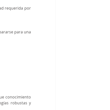
ad requerida por 
pararse para una 
ue conocimiento 
gías robustas y 