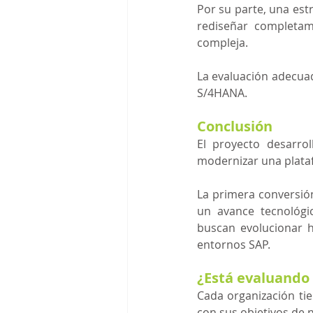
Por su parte, una est
rediseñar completam
compleja.
La evaluación adecuad
S/4HANA.
Conclusión
El proyecto desarro
modernizar una platafo
La primera conversió
un avance tecnológi
buscan evolucionar 
entornos SAP.
¿Está evaluando
Cada organización tie
con sus objetivos de 