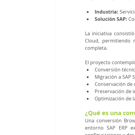
Industria: 
Servic
Solución SAP:
 Co
La iniciativa consis
Cloud, permitiendo m
completa.
El proyecto contempl
Conversión técni
Migración a SAP 
Conservación de 
Preservación de i
Optimización de l
¿Qué es una con
Una conversión Brown
entorno SAP ERP ex
configuraciones y des