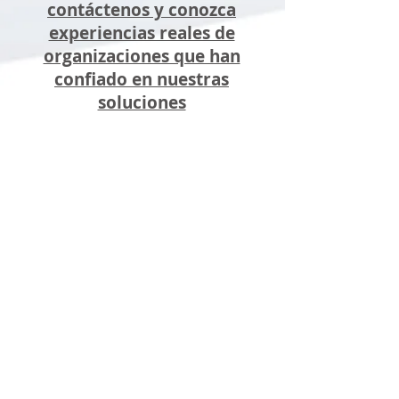
contáctenos y conozca
experiencias reales de
organizaciones que han
confiado en nuestras
soluciones
Resultados reales, en compañías
que enfrentan los mismos desafíos
que la suya:
Consultores
certificados
y
especializados
por módulos y
soluciones
Implementaciones exitosas en sector
público y privado
Enfoque consultivo y acompañamiento
continuo